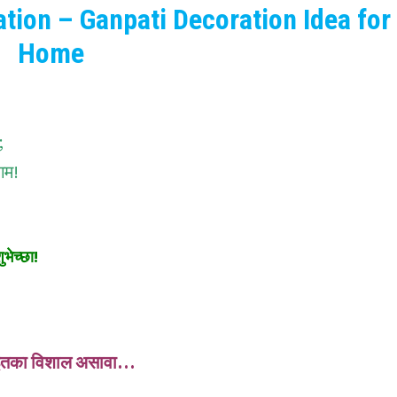
tion – Ganpati Decoration Idea for
Home
;
 गम!
भेच्छा!
ना इतका विशाल असावा…