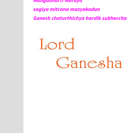
Mangalmurti Moraya
saglya mitrana mazyakadun
Ganesh chaturthichya hardik subheccha