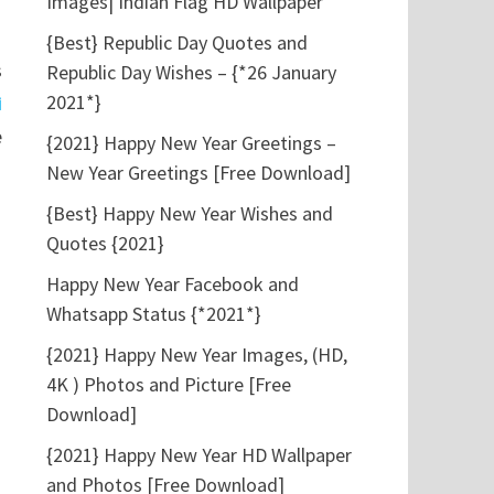
Images| Indian Flag HD Wallpaper
{Best} Republic Day Quotes and
s
Republic Day Wishes – {*26 January
2021*}
i
e
{2021} Happy New Year Greetings –
New Year Greetings [Free Download]
{Best} Happy New Year Wishes and
Quotes {2021}
Happy New Year Facebook and
Whatsapp Status {*2021*}
{2021} Happy New Year Images, (HD,
4K ) Photos and Picture [Free
Download]
{2021} Happy New Year HD Wallpaper
and Photos [Free Download]