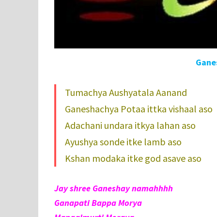
Ganes
Tumachya Aushyatala Aanand
Ganeshachya Potaa ittka vishaal aso
Adachani undara itkya lahan aso
Ayushya sonde itke lamb aso
Kshan modaka itke god asave aso
Jay shree Ganeshay namahhhh
Ganapati Bappa Morya