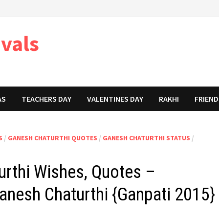
ivals
AS
TEACHERS DAY
VALENTINES DAY
RAKHI
FRIEND
S
/
GANESH CHATURTHI QUOTES
/
GANESH CHATURTHI STATUS
/
urthi Wishes, Quotes –
Ganesh Chaturthi {Ganpati 2015}