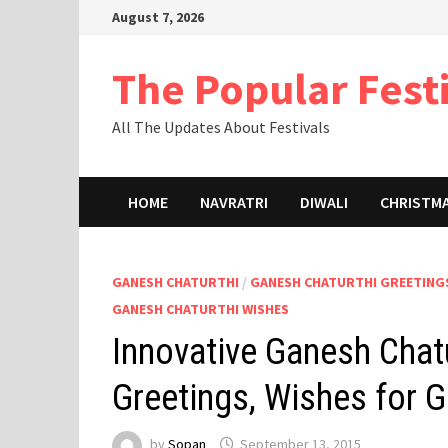
Skip
August 7, 2026
to
content
The Popular Fest
All The Updates About Festivals
HOME
NAVRATRI
DIWALI
CHRISTM
GANESH CHATURTHI
/
GANESH CHATURTHI GREETING
GANESH CHATURTHI WISHES
Innovative Ganesh Chat
Greetings, Wishes for 
by
Sopan
September 13, 2015